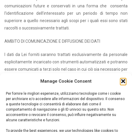
comunicazioni future e conservati in una forma che consenta
l’identificazione dell’interessato per un periodo di tempo non
superiore a quello necessario agli scopi per i quali essi sono stati
raccolti o successivamente trattati.
AMBITO DI COMUNICAZIONE E DIFFUSIONE DEI DATI
I dati da Lei forniti saranno trattati esclusivamente da personale
esplicitamente incaricato con strumenti automatizzati e potranno
essere comunicati a terzi solo nel caso in cui ciò sia necessario per
la fornitura del servizio e/o del prodotto richiesto.
Manage Cookie Consent
MISURE DI SICUREZZA
Per fornire le migliori esperienze, utilizziamo tecnologie come i cookie
per archiviare e/o accedere alle informazioni del dispositivo. Il consenso
I dati personali oggetto di trattamento sono custoditi e controllati,
a queste tecnologie ci consentirà di elaborare dati come il
comportamento di navigazione o gli ID univoci su questo sito. Non
anche in relazione alle conoscenze acquisite in base al progresso
acconsentire o revocare il consenso, può influire negativamente su
tecnico, alla natura dei dati e alle specifiche caratteristiche del
alcune caratteristiche e funzioni.
trattamento, in modo da ridurre al minimo, mediante l’adozione di
To provide the best experiences, we use technologies like cookies to