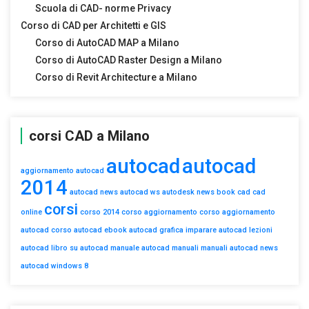
Scuola di CAD- norme Privacy
Corso di CAD per Architetti e GIS
Corso di AutoCAD MAP a Milano
Corso di AutoCAD Raster Design a Milano
Corso di Revit Architecture a Milano
corsi CAD a Milano
autocad
autocad
aggiornamento autocad
2014
autocad news
autocad ws
autodesk news
book
cad
cad
corsi
online
corso 2014
corso aggiornamento
corso aggiornamento
autocad
corso autocad
ebook autocad
grafica
imparare autocad
lezioni
autocad
libro su autocad
manuale autocad
manuali
manuali autocad
news
autocad
windows 8