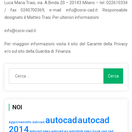
Luca Maria Trasi, via A.Binda 20 – 20143 Milano – tel. 022610334
/ fax 0240700369, e-mail: info@corsi-cad.it. Responsabile
designato è Matteo Trasi. Per ulteriori informazioni:
info@corsi-cad.it
Per maggiori informazioni visita il sito del Garante della Privacy
e/o sul sito della Guardia di Finanza.
Ricerca
per:
NOI
autocad
autocad
aggiornamento autocad
2014
autocad news
autocad ws
autodesk news
book
cad
cad