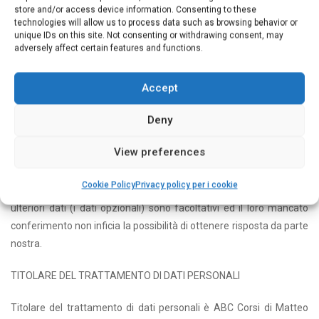
idonee e preventive misure di sicurezza, i rischi di distruzione o
store and/or access device information. Consenting to these
perdita, anche accidentale, dei dati stessi, di accesso non
technologies will allow us to process data such as browsing behavior or
unique IDs on this site. Not consenting or withdrawing consent, may
autorizzato o di trattamento non consentito o non conforme alle
adversely affect certain features and functions.
finalità della raccolta. I dati non sono custoditi su internet ma
presso i nostri uffici.
Accept
NATURA DEL CONFERIMENTO E CONSEGUENZE DI UN EVENTUALE
Deny
RIFIUTO DI RISPONDERE
View preferences
Il conferimento dei Suoi dati (limitatamente ai dati richiesti come
obbligatori) è obbligatorio poich&eacuta;, in mancanza, potrebbe
Cookie Policy
Privacy policy per i cookie
risultare pregiudicata la possibilità di recapitaLe una risposta. Gli
ulteriori dati (i dati opzionali) sono facoltativi ed il loro mancato
conferimento non inficia la possibilità di ottenere risposta da parte
nostra.
TITOLARE DEL TRATTAMENTO DI DATI PERSONALI
Titolare del trattamento di dati personali è ABC Corsi di Matteo