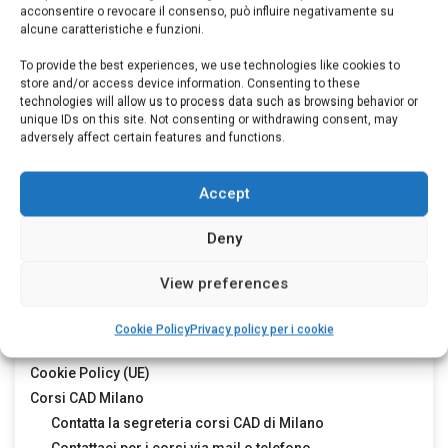
acconsentire o revocare il consenso, può influire negativamente su
alcune caratteristiche e funzioni.
NOI
To provide the best experiences, we use technologies like cookies to
store and/or access device information. Consenting to these
autocad
autocad
technologies will allow us to process data such as browsing behavior or
aggiornamento autocad
unique IDs on this site. Not consenting or withdrawing consent, may
2014
adversely affect certain features and functions.
autocad news
autocad ws
autodesk news
book
cad
cad
corsi
online
corso 2014
corso aggiornamento
corso aggiornamento
Accept
autocad
corso autocad
ebook autocad
grafica
imparare autocad
lezioni
autocad
libro su autocad
manuale autocad
manuali
manuali autocad
news
Deny
autocad
windows 8
View preferences
Pagine sui corsi
Cookie Policy
Privacy policy per i cookie
Cookie Policy (UE)
Corsi CAD Milano
Contatta la segreteria corsi CAD di Milano