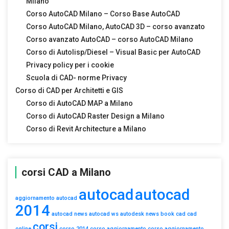
Milano
Corso AutoCAD Milano – Corso Base AutoCAD
Corso AutoCAD Milano, AutoCAD 3D – corso avanzato
Corso avanzato AutoCAD – corso AutoCAD Milano
Corso di Autolisp/Diesel – Visual Basic per AutoCAD
Privacy policy per i cookie
Scuola di CAD- norme Privacy
Corso di CAD per Architetti e GIS
Corso di AutoCAD MAP a Milano
Corso di AutoCAD Raster Design a Milano
Corso di Revit Architecture a Milano
corsi CAD a Milano
autocad
autocad
aggiornamento autocad
2014
autocad news
autocad ws
autodesk news
book
cad
cad
corsi
online
corso 2014
corso aggiornamento
corso aggiornamento