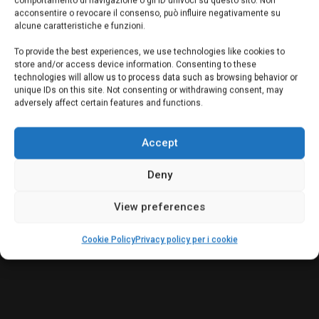
comportamento di navigazione o gli ID univoci su questo sito. Non
Autodesk ormai ha consolidato una vera e propria suite di
acconsentire o revocare il consenso, può influire negativamente su
alcune caratteristiche e funzioni.
programmi geniali per il CAD e la grafica “on the cloud”.
Praticamente non abbiamo più bisogno di installare nulla:
To provide the best experiences, we use technologies like cookies to
store and/or access device information. Consenting to these
per esempio avviamo il browser del computer o del netbook,
technologies will allow us to process data such as browsing behavior or
oppure accendiamo il nostro smartphone Android o il nostro
unique IDs on this site. Not consenting or withdrawing consent, may
Iphone e gratuitamente possiamo avere a disposizione […]
adversely affect certain features and functions.
READ MORE
Accept
Deny
View preferences
Cookie Policy
Privacy policy per i cookie