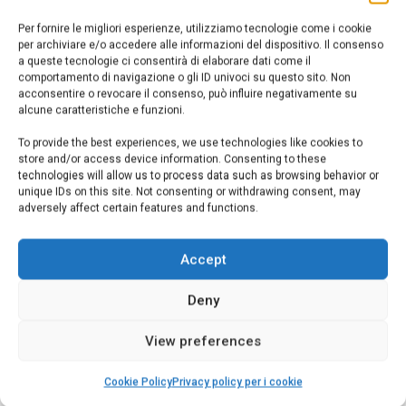
uscendo AutoCAD 2014. Infaffti sembra che i beta tester
Per fornire le migliori esperienze, utilizziamo tecnologie come i cookie
siano già stati coinvolti nella sperimentazione della nuova
per archiviare e/o accedere alle informazioni del dispositivo. Il consenso
versione di AutoCAD, che secondo la tradizione dovrebbe
a queste tecnologie ci consentirà di elaborare dati come il
comportamento di navigazione o gli ID univoci su questo sito. Non
uscire a aprile-maggio (gli altri anni è andata così). Di solito
acconsentire o revocare il consenso, può influire negativamente su
esce prima la versione inglese e poi […]
alcune caratteristiche e funzioni.
To provide the best experiences, we use technologies like cookies to
READ MORE
store and/or access device information. Consenting to these
technologies will allow us to process data such as browsing behavior or
unique IDs on this site. Not consenting or withdrawing consent, may
adversely affect certain features and functions.
Accept
Software Autodesk sulla nuvola
By:
docente CAD
Uncategorized
Deny
Autodesk ormai ha consolidato una vera e propria suite di
programmi geniali per il CAD e la grafica “on the cloud”.
View preferences
Praticamente non abbiamo più bisogno di installare nulla:
Cookie Policy
Privacy policy per i cookie
per esempio avviamo il browser del computer o del netbook,