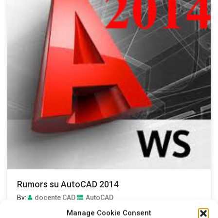
Rumors su AutoCAD 2014
By:
docente CAD
AutoCAD
Lo spash screen di AutoCAD – nel 2013 A quanto pare sta
Manage Cookie Consent