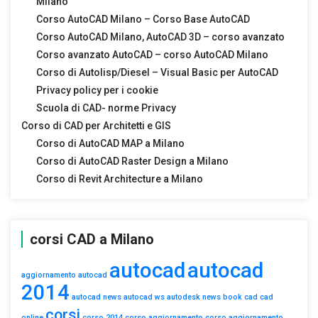
Milano
Corso AutoCAD Milano – Corso Base AutoCAD
Corso AutoCAD Milano, AutoCAD 3D – corso avanzato
Corso avanzato AutoCAD – corso AutoCAD Milano
Corso di Autolisp/Diesel – Visual Basic per AutoCAD
Privacy policy per i cookie
Scuola di CAD- norme Privacy
Corso di CAD per Architetti e GIS
Corso di AutoCAD MAP a Milano
Corso di AutoCAD Raster Design a Milano
Corso di Revit Architecture a Milano
corsi CAD a Milano
autocad
autocad
aggiornamento autocad
2014
autocad news
autocad ws
autodesk news
book
cad
cad
corsi
online
corso 2014
corso aggiornamento
corso aggiornamento