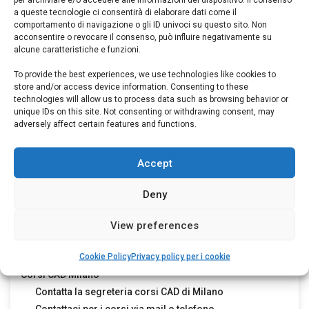
a queste tecnologie ci consentirà di elaborare dati come il
comportamento di navigazione o gli ID univoci su questo sito. Non
NOI
acconsentire o revocare il consenso, può influire negativamente su
alcune caratteristiche e funzioni.
autocad
autocad
aggiornamento autocad
To provide the best experiences, we use technologies like cookies to
2014
store and/or access device information. Consenting to these
autocad news
autocad ws
autodesk news
book
cad
cad
technologies will allow us to process data such as browsing behavior or
corsi
unique IDs on this site. Not consenting or withdrawing consent, may
online
corso 2014
corso aggiornamento
corso aggiornamento
adversely affect certain features and functions.
autocad
corso autocad
ebook autocad
grafica
imparare autocad
lezioni
autocad
libro su autocad
manuale autocad
manuali
manuali autocad
news
Accept
autocad
windows 8
Deny
Pagine sui corsi
View preferences
Cookie Policy
Privacy policy per i cookie
Cookie Policy (UE)
Corsi CAD Milano
Contatta la segreteria corsi CAD di Milano